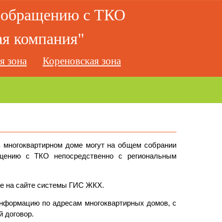
о обращению с ТКО
я компания"
я зона
Кореновская зона
в многоквартирном доме могут на общем собрании
ащению с ТКО непосредственно с региональным
же на сайте системы ГИС ЖКХ.
нформацию по адресам многоквартирных домов, с
 договор.