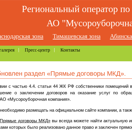
Региональный оператор п
АО "Мусороуборочна
снодарская зона
Тимашевская зона
Абинска
галерея
Пресс-центр
Контакты
новлен раздел «Прямые договоры МКД».
вии с частью 4.4. статьи 44 ЖК РФ собственники помещений 
шение о заключении договоров на оказание услуг по обр
 АО «Мусороуборочная компания».
необходимо размещать на официальном сайте компании, а так
Прямые договоры МКД»
вы всегда можете найти актуальную и
ами которых было реализовано данное право и заключен прямой