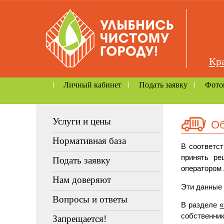
Кра
Личный кабинет
Подать заявку
Фото
Услуги и цены
Об
Нормативная база
В соответст
принять ре
Подать заявку
оператором
Нам доверяют
Эти данные 
Вопросы и ответы
В разделе
«
собственник
Запрещается!